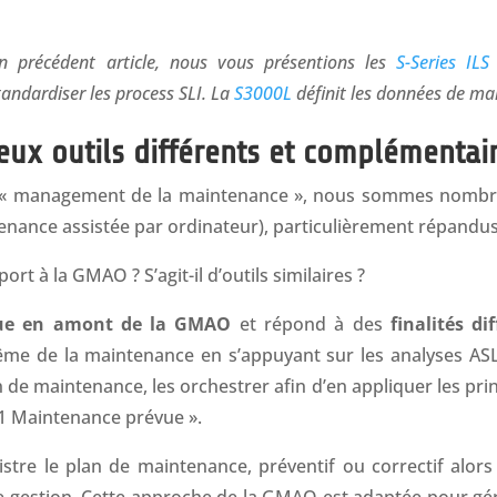
précédent article, nous vous présentions les
S-Series ILS 
tandardiser les process SLI. La
S3000L
définit les données de ma
eux outils différents et complémentai
de « management de la maintenance », nous sommes nombre
enance assistée par ordinateur), particulièrement répandus
ort à la GMAO ? S’agit-il d’outils similaires ?
tue en amont de la GMAO
et répond à des
finalités di
me de la maintenance en s’appuyant sur les analyses AS
 de maintenance, les orchestrer afin d’en appliquer les prin
 1 Maintenance prévue ».
gistre le plan de maintenance, préventif ou correctif al
e gestion. Cette approche de la GMAO est adaptée pour gé