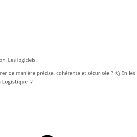
,
n, Les logiciels.
er de manière précise, cohérente et sécurisée ? 🤔 En le
 Logistique
💡