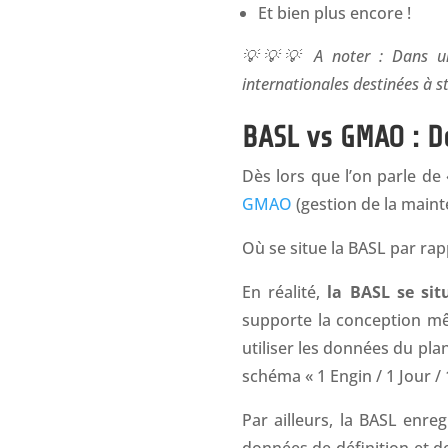
Et bien plus encore !
💡💡💡 A noter : Dans un 
internationales destinées à s
BASL vs GMAO : D
Dès lors que l’on parle 
GMAO
(gestion de la maint
Où se situe la BASL par rapp
En réalité,
la BASL se si
supporte la conception mê
utiliser les données du plan
schéma « 1 Engin / 1 Jour /
Par ailleurs, la BASL enre
données de définition et d